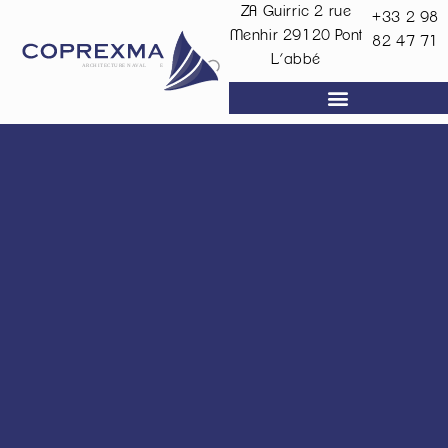
ZA Guirric 2 rue
+33 2 98
Menhir
29120
Pont
82 47 71
L’abbé