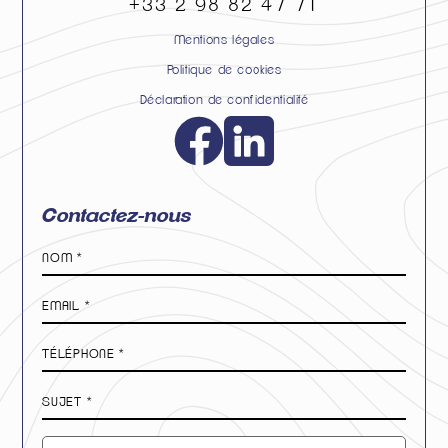
+33 2 98 82 47 71
Mentions légales
Politique de cookies
Déclaration de confidentialité
Contactez-nous
Nom
*
E-
mail
*
Téléphone
*
Sujet
*
Message
*