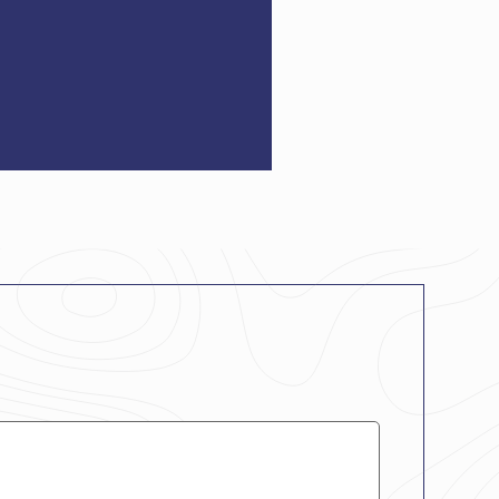
essage
*