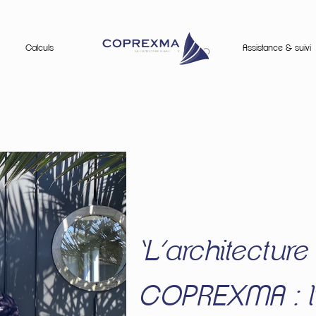
Calculs
Assistance & suivi
‘L’architectur
COPREXMA : l’