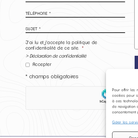
mail
*
Téléphone
*
Sujet
*
J’ai lu et j'accepte la politique de
confidentialité de ce site.
*
> Déclaration de confidentialité
Accepter
* champs obligatoires
hCaptcha
Pour offrir les
cookies pour s
à ces technolo
de navigation o
consentement pe
Gérer les serv