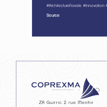
#ArchitectureNavale #Innovation
Source
ZA Guirric 2 rue Menhir