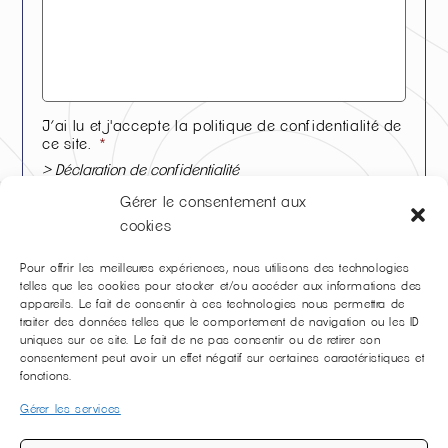
J’ai lu et j'accepte la politique de confidentialité de
ce site.
*
> Déclaration de confidentialité
Accepter
Gérer le consentement aux
cookies
* champs obligatoires
Pour offrir les meilleures expériences, nous utilisons des technologies
hCaptcha
telles que les cookies pour stocker et/ou accéder aux informations des
appareils. Le fait de consentir à ces technologies nous permettra de
traiter des données telles que le comportement de navigation ou les ID
uniques sur ce site. Le fait de ne pas consentir ou de retirer son
consentement peut avoir un effet négatif sur certaines caractéristiques et
fonctions.
Gérer les services