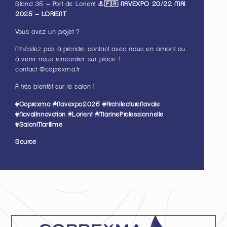
Stand 35 – Port de Lorient
⚓️🇫🇷 NAVEXPO 20/22 MAI
2025 – LORIENT
Vous avez un projet ?
N’hésitez pas à prendre contact avec nous en amont ou
à venir nous rencontrer sur place !
contact @coprexma.fr
À très bientôt sur le salon !
#Coprexma
#Navexpo2025
#ArchitectureNavale
#NavalInnovation
#Lorient
#MarineProfessionnelle
#SalonMaritime
Source